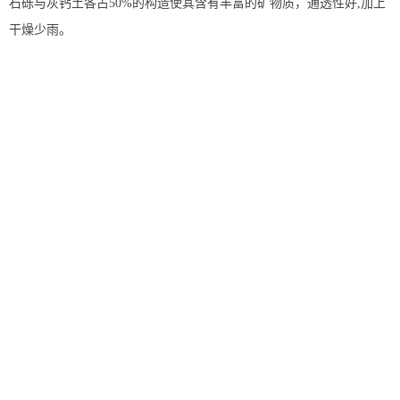
石砾与灰钙土各占50%的构造使其含有丰富的矿物质，通透性好,加上
干燥少雨。